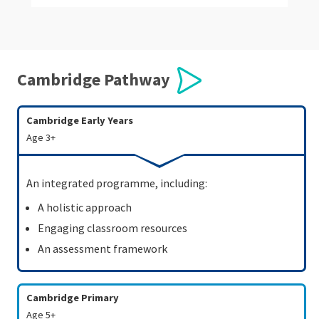
Cambridge Pathway
Cambridge
Early Years
Age 3+
An integrated programme, including:
A holistic approach
Engaging classroom resources
An assessment framework
Cambridge
Primary
Age 5+