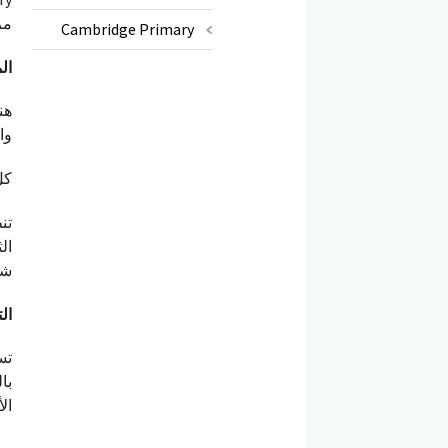
مر
Cambridge Primary
ال
هن
وا
كل
ال
شا
ال
ال