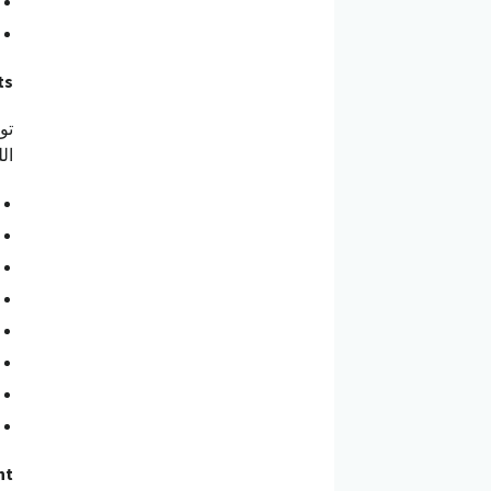
ts
ال
nt