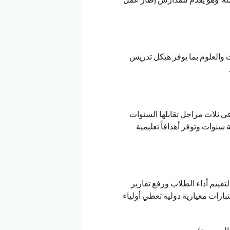
ت والعلوم بما يوفر هيكل تدريس
م أطر عمل المناهج لكل مادة من موادCambridge Lower Secondary في ثلاث مراحل تقابلها السنوات
سنوات وتوفر أهدافاً تعليمية
ستخدم كثير من المدارس هيكل اختبارات Cambridge Lower Secondary لتقييم أداء الطلاب ورفع تقارير
للطلاب وأولياء الأمور. ويستخدم تقييمCambridge Secondary 1 اختبارات معيارية دولية تعطي أولياء